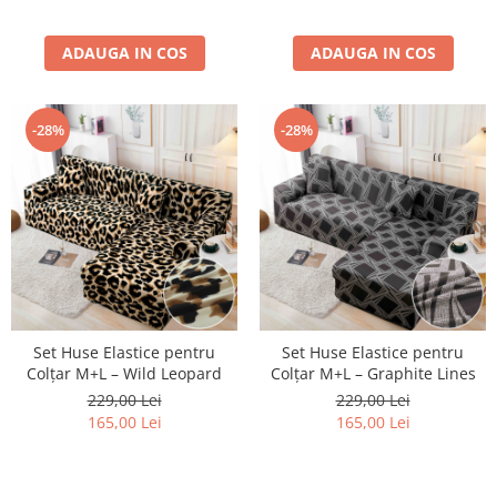
ADAUGA IN COS
ADAUGA IN COS
-28%
-28%
Set Huse Elastice pentru
Set Huse Elastice pentru
Colțar M+L – Wild Leopard
Colțar M+L – Graphite Lines
229,00 Lei
229,00 Lei
165,00 Lei
165,00 Lei