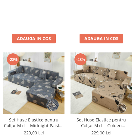
ADAUGA IN COS
ADAUGA IN COS
-28%
-28%
Set Huse Elastice pentru
Set Huse Elastice pentru
Colțar M+L – Midnight Paisley
Colțar M+L – Golden
Gri
Dandelion Bej
229,00 Lei
229,00 Lei