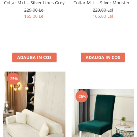
Colțar M+L – Silver Lines Grey
Colțar M+L – Silver Monstera
Blue
229,00 Lei
229,00 Lei
165,00 Lei
165,00 Lei
ADAUGA IN COS
ADAUGA IN COS
-25%
-26%