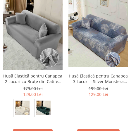
Husă Elastică pentru Canapea
Husă Elastică pentru Canapea
2 Locuri cu Brațe din Catifea
3 Locuri – Silver Monstera
Premium
Blue
179,00 Lei
199,00 Lei
129,00 Lei
129,00 Lei