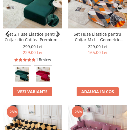
Set 2 Huse Elastice pentru
Set Huse Elastice pentru
Colțar din Catifea Premium –
Colțar M+L – Geometric
M+L
Modern
299,00 Lei
229,00 Lei
229,00 Lei
165,00 Lei
1 Review
VEZI VARIANTE
ADAUGA IN COS
-28%
-28%