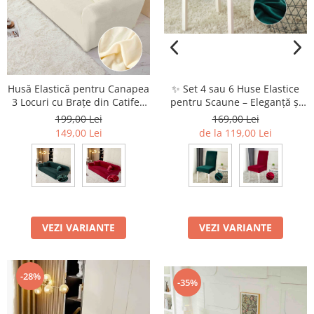
Husă Elastică pentru Canapea
✨ Set 4 sau 6 Huse Elastice
3 Locuri cu Brațe din Catifea
pentru Scaune – Eleganță și
Premium
Protecție pentru Casa Ta
199,00 Lei
169,00 Lei
149,00 Lei
de la 119,00 Lei
VEZI VARIANTE
VEZI VARIANTE
-28%
-35%