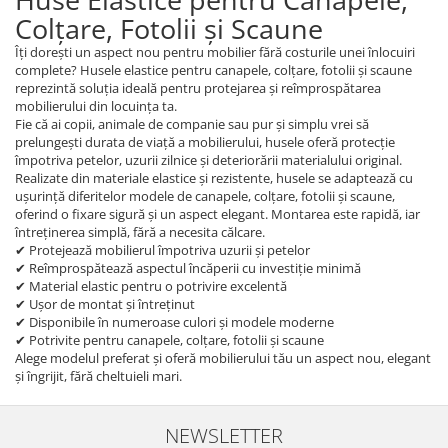
Colțare, Fotolii și Scaune
Îți dorești un aspect nou pentru mobilier fără costurile unei înlocuiri
complete? Husele elastice pentru canapele, colțare, fotolii și scaune
reprezintă soluția ideală pentru protejarea și reîmprospătarea
mobilierului din locuința ta.
Fie că ai copii, animale de companie sau pur și simplu vrei să
prelungești durata de viață a mobilierului, husele oferă protecție
împotriva petelor, uzurii zilnice și deteriorării materialului original.
Realizate din materiale elastice și rezistente, husele se adaptează cu
ușurință diferitelor modele de canapele, colțare, fotolii și scaune,
oferind o fixare sigură și un aspect elegant. Montarea este rapidă, iar
întreținerea simplă, fără a necesita călcare.
✔ Protejează mobilierul împotriva uzurii și petelor
✔ Reîmprospătează aspectul încăperii cu investiție minimă
✔ Material elastic pentru o potrivire excelentă
✔ Ușor de montat și întreținut
✔ Disponibile în numeroase culori și modele moderne
✔ Potrivite pentru canapele, colțare, fotolii și scaune
Alege modelul preferat și oferă mobilierului tău un aspect nou, elegant
și îngrijit, fără cheltuieli mari.
NEWSLETTER