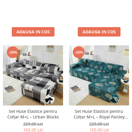
ADAUGA IN COS
ADAUGA IN COS
-28%
-28%
Set Huse Elastice pentru
Set Huse Elastice pentru
Colțar M+L – Urban Blocks
Colțar M+L – Royal Paisley
Turcoaz
229,00 Lei
229,00 Lei
165,00 Lei
165,00 Lei